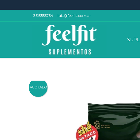
3513555754
luis@feelfit.com.ar
SUP
AGOTADO