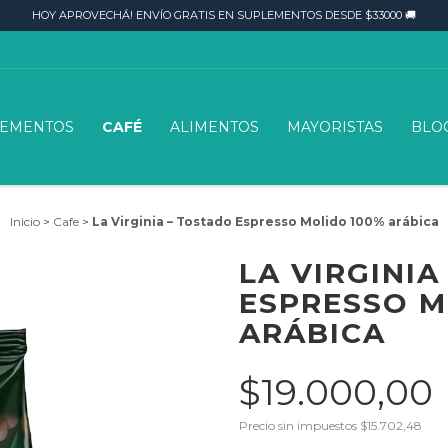
HOY APROVECHÁ! ENVÍO GRATIS EN SUPLEMENTOS DESDE $33000 🚚
LEMENTOS
CAFÉ
ALIMENTOS
MAYORISTAS
BLO
Inicio
>
Cafe
>
La Virginia – Tostado Espresso Molido 100% arábica
LA VIRGINIA
ESPRESSO M
ARÁBICA
$19.000,00
Precio sin impuestos
$15.702,48