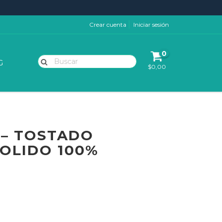
Crear cuenta
Iniciar sesión
0
G
$0,00
 – TOSTADO
OLIDO 100%